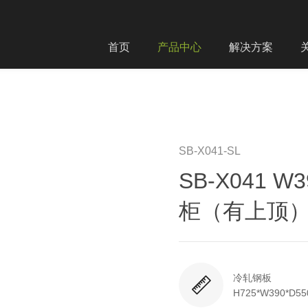
首页
产品中心
解决方案
SB-X041-SL
SB-X041
柜（有上顶
冷轧钢板
H725*W390*D55