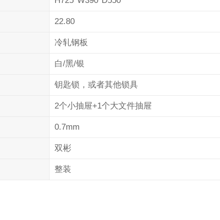
H725*W390*D550
22.80
冷轧钢板
白/黑/银
钥匙锁，或者其他锁具
2个小抽屉+1个大文件抽屉
0.7mm
双彬
整装