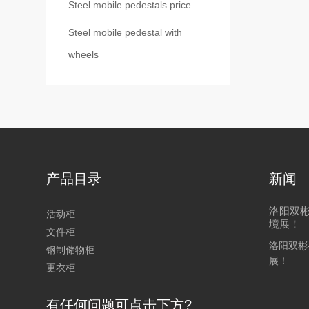
Steel mobile pedestals price
Steel mobile pedestal with
wheels
产品目录
新闻
洛阳双彬
活动柜
境展！
文件柜
洛阳双彬盛
钢制储物柜
展！
更衣柜
有任何问题可点击下方?