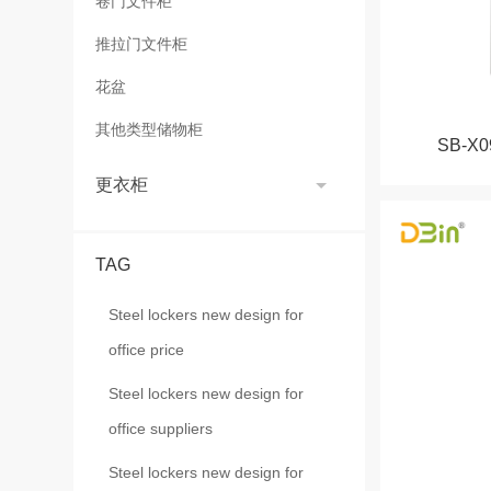
卷门文件柜
推拉门文件柜
花盆
其他类型储物柜
SB-
更衣柜
TAG
Steel lockers new design for
office price
Steel lockers new design for
office suppliers
Steel lockers new design for