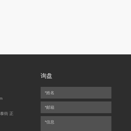
询盘
om
永泰街 正