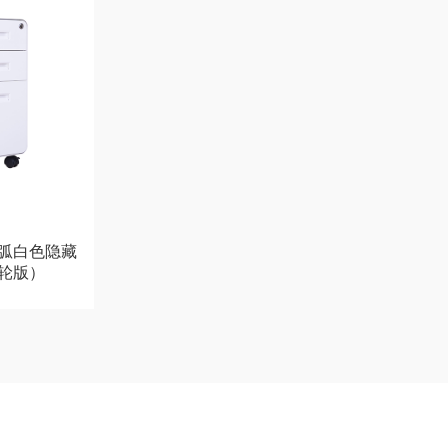
抽圆弧白色隐藏
轮版）