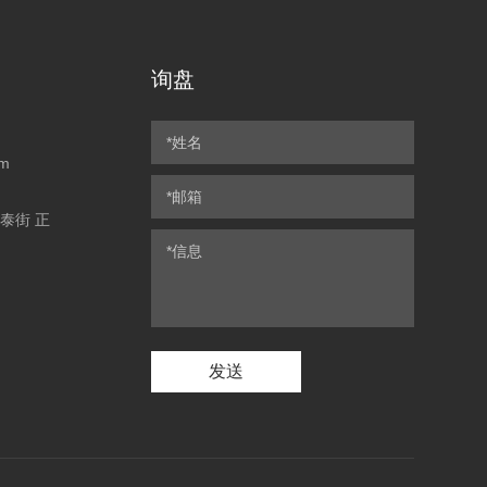
询盘
om
永泰街 正
发送