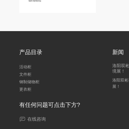
wheels
产品目录
新闻
洛阳双彬
活动柜
境展！
文件柜
洛阳双彬盛
钢制储物柜
展！
更衣柜
有任何问题可点击下方?
在线咨询