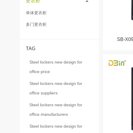
更衣柜
单体更衣柜
多门更衣柜
SB-X
TAG
Steel lockers new design for
office price
Steel lockers new design for
office suppliers
Steel lockers new design for
office manufacturers
Steel lockers new design for