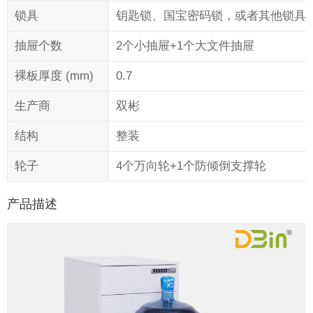
锁具
钥匙锁、国宝密码锁，或者其他锁具
抽屉个数
2个小抽屉+1个大文件抽屉
裸板厚度 (mm)
0.7
生产商
双彬
结构
整装
轮子
4个万向轮+1个防倾倒支撑轮
产品描述